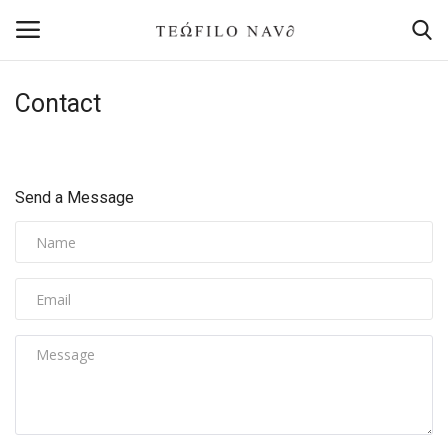
Contact
Login
Register
Home
Send a Message
Contact
Bolsa de Valores
Inversiones
Plenitud
Placeres Simples