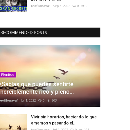
teofilonava1
Sep 4, 2022
0
0
RECOMMENDED POSTS
Plenitud
¿Sabías que puedes sentirte
increíblemente rico y pleno...
teofilonava1
Jul 1, 2022
0
203
Vivir sin horarios, haciendo lo que
amamos y pasando el...
teofilonava1
Jul 1, 2022
0
195