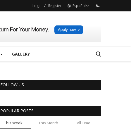
/
Login
Register
Español
GALLERY
FOLLOW US
POPULAR POSTS
This Week
This Month
All Time