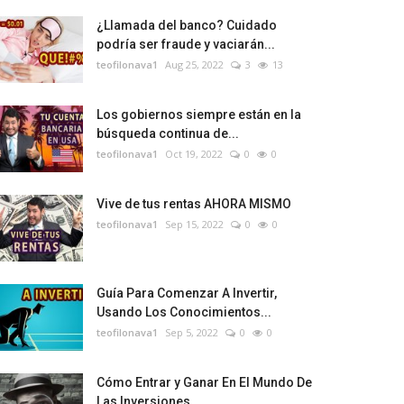
¿Llamada del banco? Cuidado
podría ser fraude y vaciarán...
teofilonava1
Aug 25, 2022
3
13
Los gobiernos siempre están en la
búsqueda continua de...
teofilonava1
Oct 19, 2022
0
0
Vive de tus rentas AHORA MISMO
teofilonava1
Sep 15, 2022
0
0
Guía Para Comenzar A Invertir,
Usando Los Conocimientos...
teofilonava1
Sep 5, 2022
0
0
Cómo Entrar y Ganar En El Mundo De
Las Inversiones