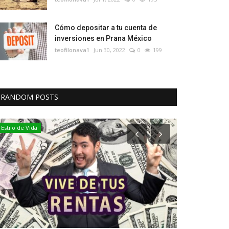
Cómo depositar a tu cuenta de
inversiones en Prana México
teofilonava1
Jun 30, 2022
0
199
RANDOM POSTS
Inversiones
Inversiones