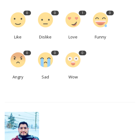
0
0
1
0
Like
Dislike
Love
Funny
0
0
0
Angry
Sad
Wow