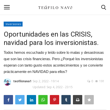
Inversiones
Login
Register
Oportunidades en las CRISIS,
navidad para los inversionistas.
Home
Todos hemos escuchado y leído sobre lo malas y desastrosas
Contact
que son las crisis financieras. Pero ¿Porqué los inversionistas
esperan con tanto gusto estos acontecimientos y se convierte
Bolsa de Valores
prácticamente en NAVIDAD para ellos?
Inversiones
teofilonava1
Sep 2, 2022 - 19:14
0
191
Updated: Sep 4, 2022 - 23:15
Plenitud
Placeres Simples