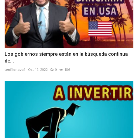
Los gobiernos siempre están en la búsqueda continua
de...
teofilonava1
Oct 19, 2022
0
186