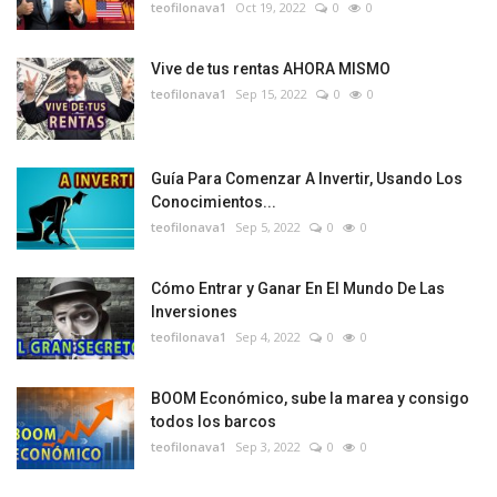
teofilonava1
Oct 19, 2022
0
0
Vive de tus rentas AHORA MISMO
teofilonava1
Sep 15, 2022
0
0
Guía Para Comenzar A Invertir, Usando Los
Conocimientos...
teofilonava1
Sep 5, 2022
0
0
Cómo Entrar y Ganar En El Mundo De Las
Inversiones
teofilonava1
Sep 4, 2022
0
0
BOOM Económico, sube la marea y consigo
todos los barcos
teofilonava1
Sep 3, 2022
0
0