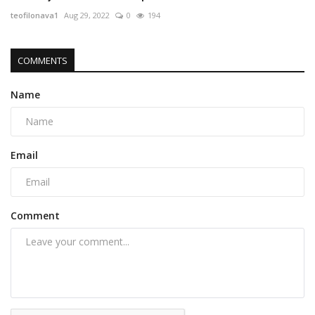
teofilonava1
Aug 29, 2022
0
194
COMMENTS
Name
Email
Comment