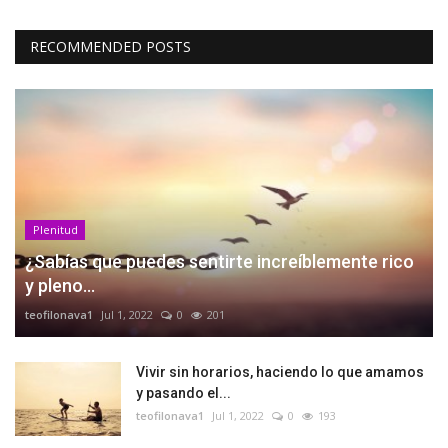
RECOMMENDED POSTS
Plenitud
¿Sabías que puedes sentirte increíblemente rico
y pleno...
teofilonava1
Jul 1, 2022
0
201
Vivir sin horarios, haciendo lo que amamos
y pasando el...
teofilonava1
Jul 1, 2022
0
193