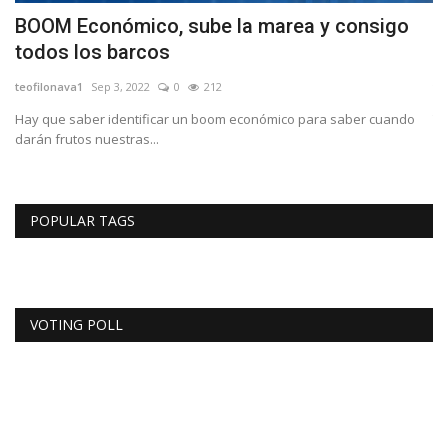
a
BOOM Económico, sube la marea y consigo
O
todos los barcos
l
teofilonava1
Sep 3, 2022
0
212
te
Hay que saber identificar un boom económico para saber cuando
To
darán frutos nuestras...
so
POPULAR TAGS
VOTING POLL